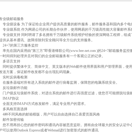
专业级邮箱服务
专业级设备 为了保证给企业用户提供高质量的邮件服务，邮件服务器和国内多个电信
专业级系统 作为网易公司的长期合作伙伴，使用网易的千万级高性能大容量邮件系
专业级支持 同时聘请了多名拥有千万级邮件系统维护经验的资深网络工程师，组成
提供从基本通讯、故障排除到安全顾问等全方位的支持服务。
24×7的第三方服务监控
率先在国内采用由“第三方”即香港锋联公司(www.bee-net.com )的24×7邮箱
一时间得到处理并且对我们的企业邮箱服务有一个客观公正的记录。
多语言支持
同时提供繁体中文、简体中文、英文版本的Web邮件使用界面和用户管理界面，使用
发送方案，保证邮件收发都不会出现乱码现象。
实时反病毒检测
在服务器端对所有进入系统的邮件进行病毒监测，保障您的电脑系统安全。
反垃圾邮件功能
门户级反垃圾邮件系统，对进出系统的邮件进行高强度过滤，使您尽可能摆脱垃圾
IMAP协议
全面支持IMAP4方式收发邮件，满足专业用户的需求。
多风格页面选择
4种不同风格的邮箱模版，用户可以自由选择自己喜爱页面风格
邮件加密传输
您不用再担心您的邮件密码和通讯内容被恶意监听。拥有由全球最大的安全认证中心Ver
户可以使用Outlook Express或者Webmail进行加密形式的邮件通讯