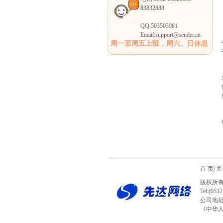
83832888
QQ:503503981
Email:support@sender.cn
周一至周五上班，周六、日休息
首 页
|
关
版权所有
Tel:(053
公司地址:
《中华