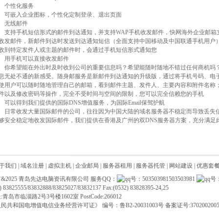
个性化服务
可嵌入企业图标，个性化定制登录、退出页面
无线邮件
支持手机短信形式的邮件到达通知，并支持WAP手机收发邮件，快网海外企业邮箱
收发邮件，新邮件到达时发送到达通知短信（全面支持中国移动及中国联通手机用户
收到特定发件人或主题的邮件时，会通过手机短信形式通知您
用手机可以直接收发邮件
你希望能在外出时及时收到公司的重要信息吗？希望能随时随地不错过任何商机吗
息无处不通的新感受。随身邮服务是新邮件到达通知的升级版，通过将手机号码、电
使用户可以随时随地管理自己的邮箱，看到邮件主题、发件人、主要内容和附件名称
件以及修改密码等操作，完全不受时间与空间的限制，您可以完全信赖您的手机
可以得到我们提供的国际DNS增值服务，为国际Email保驾护航
日常收发大量国际邮件的公司，往往因为中国大陆的域名服务器不稳定而导致丢失
够安全稳定地收发国际邮件，我们提供在香港及广州的双DNS服务器方案，充分满足
于我们
| 域名注册
|
虚拟主机
|
企业邮局
|
服务器租用
|
服务器托管
|
网站建设
|
优惠套
&2025 青岛先达电脑资讯有限公司 服务QQ：
503503981
2) 83825555/83832888/83825027/83832137 Fax:(0532) 83828395-24,25
青岛市临淄路2号3号楼1602室 PostCode:266012
人民共和国电增值电信业务经营许可证》 编号：
鲁B2-20031003号
备案证号:3702002005