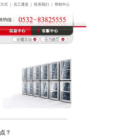
款方式
｜
员工通道
｜
联系我们
｜
帮助中心
知
清明节放假通知
青岛先达节日祝福暨国庆节放假通知
关于彻查关闭未备案网站的通
点？