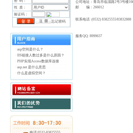
密 码：
公司地址：青岛市临淄路2号3号楼16
邮 编：266012
性 质：
验证码：
联系电话: (0532) 83825555/83832888
忘记密码
服务QQ: 8999637
·
asp空间是什么？
·
IIS链接人数过多是什么原因？
·
PHP实现Access数据库连接
·
asp.net 是什么意思
·
什么是虚拟空间？
电话:0532-83825555